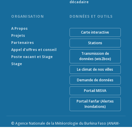
décadaire
ORGANISATION
DONNÉES ET OUTILS
A Propos
Carte interactive
Projets
Partenaires
Stations
Appel d'offres et conseil
Transmission de
Poste vacant et Stage
données (wis2box)
Stage
Le climat de nos villes
Demande de données
Portail MISVA
Portail Fanfar (Alertes
Inondations)
© Agence Nationale de la Météorologie du Burkina Faso (ANAM-
BF) 2026