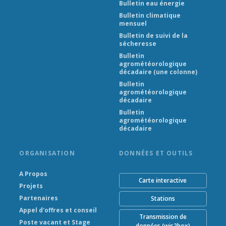
Bulletin eau énergie
Bulletin climatique
mensuel
Bulletin de suivi de la
sécheresse
Bulletin
agrométéorologique
décadaire (une colonne)
Bulletin
agrométéorologique
décadaire
Bulletin
agrométéorologique
décadaire
ORGANISATION
DONNÉES ET OUTILS
A Propos
Carte interactive
Projets
Partenaires
Stations
Appel d'offres et conseil
Transmission de
Poste vacant et Stage
données (wis2box)