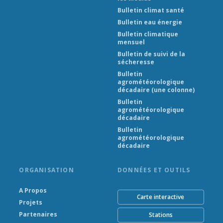
Bulletin climat santé
Bulletin eau énergie
Bulletin climatique
mensuel
Bulletin de suivi de la
sécheresse
Bulletin
agrométéorologique
décadaire (une colonne)
Bulletin
agrométéorologique
décadaire
Bulletin
agrométéorologique
décadaire
ORGANISATION
DONNÉES ET OUTILS
A Propos
Carte interactive
Projets
Partenaires
Stations