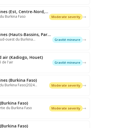
Expiré: Thunderstorms/Squall lines (Est, Centre-Nord, Centre-Est, P…
 du Burkina Faso
Moderate severity
Expiré: Thunderstorms/Squall lines (Hauts-Bassins, Partie Sud de la…
 Sud-ouest du Burkina…
Gravité mineure
d air (Kadiogo, Houet)
 de l'air
Gravité mineure
ines (Burkina Faso)
e du Burkina Faso(2024…
Moderate severity
(Burkina Faso)
tie du Burkina Faso
Moderate severity
(Burkina Faso)