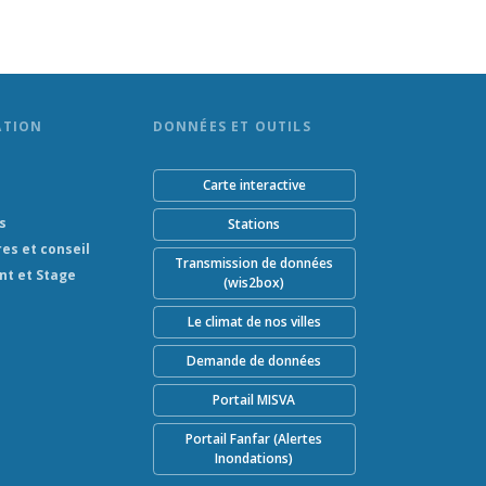
ATION
DONNÉES ET OUTILS
Carte interactive
s
Stations
res et conseil
Transmission de données
nt et Stage
(wis2box)
Le climat de nos villes
Demande de données
Portail MISVA
Portail Fanfar (Alertes
Inondations)