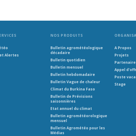
ERVICES
NOS PRODUITS
ORGANIS
étéo
Bulletin agrométéologique
A Propos
décadaire
et Alertes
Projets
Bulletin quotidien
Partenaire
Bulletin mensuel
Appel d'off
Bulletin hebdomadaire
Poste vaca
Bulletin Vague de chaleur
Stage
Climat du Burkina Faso
Bulletin de Prévisions
saisonnières
Etat annuel du climat
Bulletin agrométéorologique
mensuel
Bulletin Agrométéo pour les
Médias