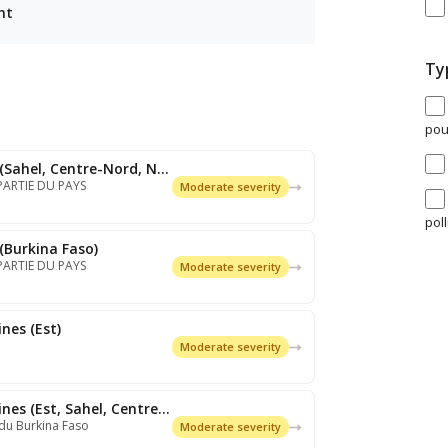
nt
Ty
pou
Expiré: Dust storm/Sandstorm (Sahel, Centre-Nord, Nord, Est, Centre…
PARTIE DU PAYS
Moderate severity
pol
(Burkina Faso)
PARTIE DU PAYS
Moderate severity
nes (Est)
Moderate severity
Expiré: Thunderstorms/Squall lines (Est, Sahel, Centre-Nord, Centre…
 du Burkina Faso
Moderate severity