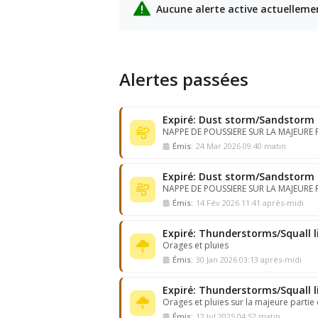
Aucune alerte active actuelleme
Alertes passées
NAPPE DE POUSSIERE SUR LA MAJEURE 
Émis:
24 Mar 2026 09:40 matin
Expiré: Dust storm/Sandstorm 
NAPPE DE POUSSIERE SUR LA MAJEURE 
Émis:
14 Fév 2026 11:41 après-midi
Expiré: Thunderstorms/Squall li
Orages et pluies
Émis:
30 Jan 2026 03:13 après-midi
Orages et pluies sur la majeure partie
Émis:
12 Jul 2025 04:52 matin