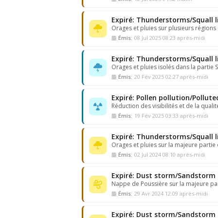
Orages et pluies sur plusieurs régions
Émis:
08 Jul 2025 08:23 après-midi
Orages et pluies isolés dans la partie
Émis:
20 Fév 2025 02:27 après-midi
Expiré: Pollen pollution/Pollute
Réduction des visibilités et de la qualité
Émis:
19 Fév 2025 03:33 après-midi
Expiré: Thunderstorms/Squall l
Orages et pluies sur la majeure parti
Émis:
02 Jul 2024 08:10 après-midi
Expiré: Dust storm/Sandstorm 
Nappe de Poussière sur la majeure par
Émis:
29 Avr 2024 12:09 après-midi
Expiré: Dust storm/Sandstorm 