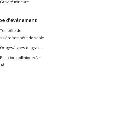
Gravité mineure
pe d'événement
Tempête de
ssière/tempête de sable
Orages/lignes de grains
Pollution pollinique/Air
lué