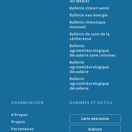
les Médias
Bulletin climat santé
Bulletin eau énergie
Bulletin climatique
mensuel
Bulletin de suivi de la
sécheresse
Bulletin
agrométéorologique
décadaire (une colonne)
Bulletin
agrométéorologique
décadaire
Bulletin
agrométéorologique
décadaire
ORGANISATION
DONNÉES ET OUTILS
A Propos
Carte interactive
Projets
Partenaires
Stations