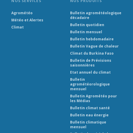
NOS SERVICES
NOS PRODUITS
Agrométéo
Bulletin agrométéologique
décadaire
Météo et Alertes
Bulletin quotidien
Climat
Bulletin mensuel
Bulletin hebdomadaire
Bulletin Vague de chaleur
Climat du Burkina Faso
Bulletin de Prévisions
saisonnières
Etat annuel du climat
Bulletin
agrométéorologique
mensuel
Bulletin Agrométéo pour
les Médias
Bulletin climat santé
Bulletin eau énergie
Bulletin climatique
mensuel