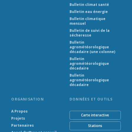
Bulletin climat santé
Bulletin eau énergie
Bulletin climatique
mensuel
Bulletin de suivi de la
sécheresse
Bulletin
agrométéorologique
décadaire (une colonne)
Bulletin
agrométéorologique
décadaire
Bulletin
agrométéorologique
décadaire
ORGANISATION
DONNÉES ET OUTILS
A Propos
Carte interactive
Projets
Partenaires
Stations