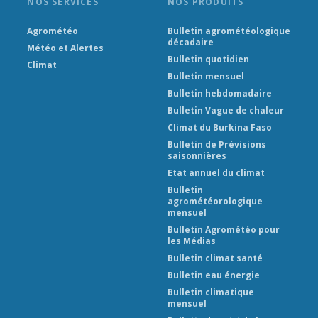
NOS SERVICES
NOS PRODUITS
Agrométéo
Bulletin agrométéologique
décadaire
Météo et Alertes
Bulletin quotidien
Climat
Bulletin mensuel
Bulletin hebdomadaire
Bulletin Vague de chaleur
Climat du Burkina Faso
Bulletin de Prévisions
saisonnières
Etat annuel du climat
Bulletin
agrométéorologique
mensuel
Bulletin Agrométéo pour
les Médias
Bulletin climat santé
Bulletin eau énergie
Bulletin climatique
mensuel