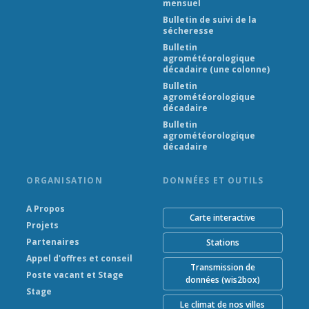
mensuel
Bulletin de suivi de la
sécheresse
Bulletin
agrométéorologique
décadaire (une colonne)
Bulletin
agrométéorologique
décadaire
Bulletin
agrométéorologique
décadaire
ORGANISATION
DONNÉES ET OUTILS
A Propos
Carte interactive
Projets
Partenaires
Stations
Appel d'offres et conseil
Transmission de
Poste vacant et Stage
données (wis2box)
Stage
Le climat de nos villes