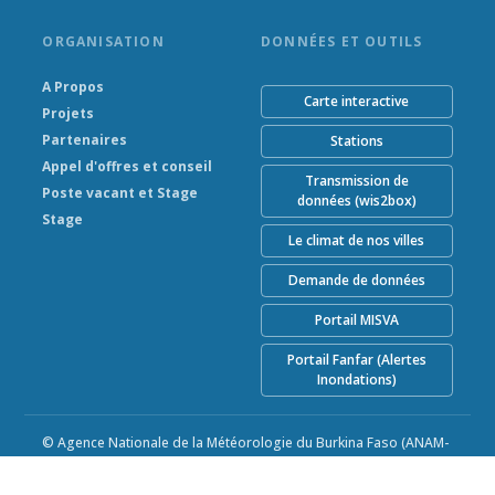
ORGANISATION
DONNÉES ET OUTILS
A Propos
Carte interactive
Projets
Partenaires
Stations
Appel d'offres et conseil
Transmission de
Poste vacant et Stage
données (wis2box)
Stage
Le climat de nos villes
Demande de données
Portail MISVA
Portail Fanfar (Alertes
Inondations)
© Agence Nationale de la Météorologie du Burkina Faso (ANAM-
BF) 2026
Alimenté par Climweb v1.2.1