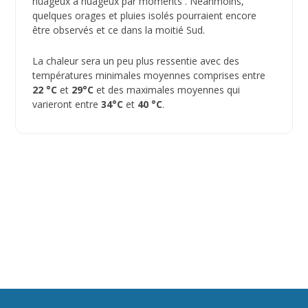
nuageux à nuageux par moments . Néanmoins,
quelques orages et pluies isolés pourraient encore
être observés et ce dans la moitié Sud.
La chaleur sera un peu plus ressentie avec des
températures minimales moyennes comprises entre
22 °C
et
29°C
et des maximales moyennes qui
varieront entre
34°C
et
40 °C
.