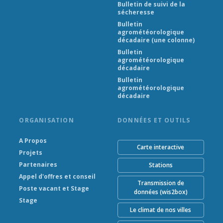
Bulletin de suivi de la
sécheresse
Bulletin
agrométéorologique
décadaire (une colonne)
Bulletin
agrométéorologique
décadaire
Bulletin
agrométéorologique
décadaire
ORGANISATION
DONNÉES ET OUTILS
A Propos
Carte interactive
Projets
Partenaires
Stations
Appel d'offres et conseil
Transmission de
Poste vacant et Stage
données (wis2box)
Stage
Le climat de nos villes