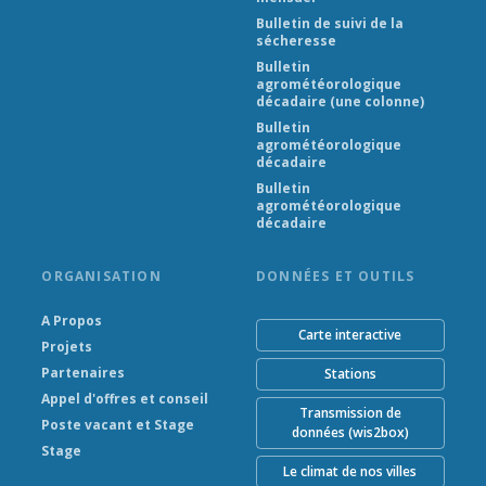
Bulletin de suivi de la
sécheresse
Bulletin
agrométéorologique
décadaire (une colonne)
Bulletin
agrométéorologique
décadaire
Bulletin
agrométéorologique
décadaire
ORGANISATION
DONNÉES ET OUTILS
A Propos
Carte interactive
Projets
Partenaires
Stations
Appel d'offres et conseil
Transmission de
Poste vacant et Stage
données (wis2box)
Stage
Le climat de nos villes