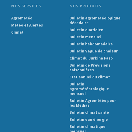
NOS SERVICES
NOS PRODUITS
Agrométéo
Bulletin agrométéologique
décadaire
Météo et Alertes
Bulletin quotidien
Climat
Bulletin mensuel
Bulletin hebdomadaire
Bulletin Vague de chaleur
Climat du Burkina Faso
Bulletin de Prévisions
saisonnières
Etat annuel du climat
Bulletin
agrométéorologique
mensuel
Bulletin Agrométéo pour
les Médias
Bulletin climat santé
Bulletin eau énergie
Bulletin climatique
mensuel