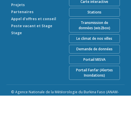
Carte interactive
Projets
Partenaires
Stations
Appel d'offres et conseil
Transmission de
Poste vacant et Stage
données (wis2box)
Stage
Le climat de nos villes
Demande de données
Portail MISVA
Portail Fanfar (Alertes
Inondations)
© Agence Nationale de la Météorologie du Burkina Faso (ANAM-
BF) 2026
Alimenté par Climweb v1.2.1