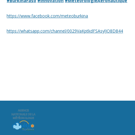
#BurkinaFaso
#Innovation
#MétéorologieAéronautique
https://www.facebook.com/meteoburkina
https://whatsapp.com/channel/0029VaKptkdFSAsylJO8D844