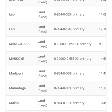
(fixed)
Land
Léo
0-854-0-053|primary
11,0961
(fixed)
Land
Léri
0-854-0-178|primary
12,76
(fixed)
Land
MANGODARA
0-20000-0-65523|primary
9,9
(fixed)
Land
MARKOYE
0-20000-0-65500|primary
14,6333
(fixed)
Land
Madjoari
0-854-0-058|primary
11,4727
(fixed)
Land
Mahadaga
0-854-0-059|primary
11,7211
(fixed)
Land
Malba
0-854-0-181|primary
10,4525
(fixed)