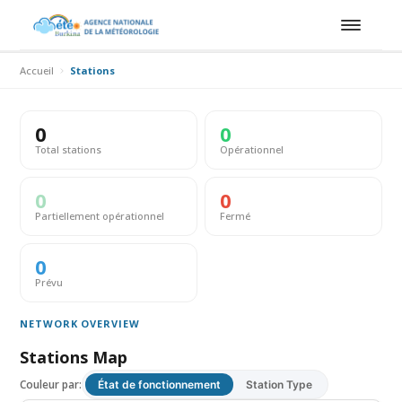
Accueil
Stations
0
0
Total stations
Opérationnel
0
0
Partiellement opérationnel
Fermé
0
Prévu
NETWORK OVERVIEW
Stations Map
Couleur par:
État de fonctionnement
Station Type