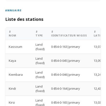
ANNUAIRE
Liste des stations
⥯
⥯
⥯
⥯
NOM
TYPE
IDENTIFICATEUR WIGOS
LATITU
Land
Kassoum
0-854-0-163|primary
13,0743
(fixed)
Land
Kaya
0-854-0-045|primary
13,0967
(fixed)
Land
Kiembara
0-854-0-046|primary
13,24
(fixed)
Land
Kindi
0-854-0-164|primary
12,4377
(fixed)
Land
Kirsi
0-854-0-165|primary
13,0383
(fixed)