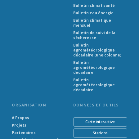
Bulletin climat santé
Bulletin eau énergie
Bulletin climatique
mensuel
Bulletin de suivi de la
sécheresse
Bulletin
agrométéorologique
décadaire (une colonne)
Bulletin
agrométéorologique
décadaire
Bulletin
agrométéorologique
décadaire
ORGANISATION
DONNÉES ET OUTILS
A Propos
Carte interactive
Projets
Partenaires
Stations