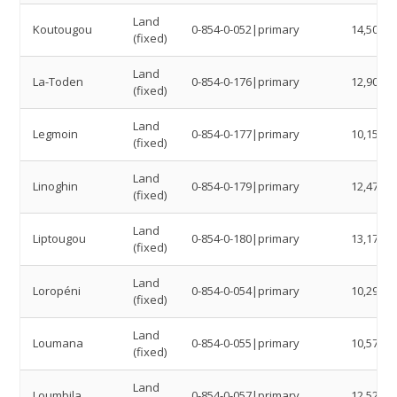
Land
Koutougou
0-854-0-052|primary
14,5019
(fixed)
Land
La-Toden
0-854-0-176|primary
12,9039
(fixed)
Land
Legmoin
0-854-0-177|primary
10,15
(fixed)
Land
Linoghin
0-854-0-179|primary
12,4765
(fixed)
Land
Liptougou
0-854-0-180|primary
13,1769
(fixed)
Land
Loropéni
0-854-0-054|primary
10,2963
(fixed)
Land
Loumana
0-854-0-055|primary
10,5777
(fixed)
Land
Loumbila
0-854-0-057|primary
12,5221