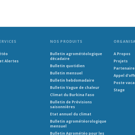
ERVICES
NOS PRODUITS
ORGANIS
étéo
Bulletin agrométéologique
A Propos
décadaire
et Alertes
Projets
Bulletin quotidien
Partenaire
Bulletin mensuel
Appel d'off
Bulletin hebdomadaire
Poste vaca
Bulletin Vague de chaleur
Stage
Climat du Burkina Faso
Bulletin de Prévisions
saisonnières
Etat annuel du climat
Bulletin agrométéorologique
mensuel
Bulletin Agrométéo pour les