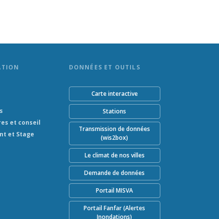
ATION
DONNÉES ET OUTILS
Carte interactive
s
Stations
res et conseil
Transmission de données
nt et Stage
(wis2box)
Le climat de nos villes
Demande de données
Portail MISVA
Portail Fanfar (Alertes
Inondations)