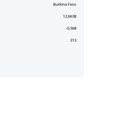
Burkina Faso
12,6638
-0,568
313