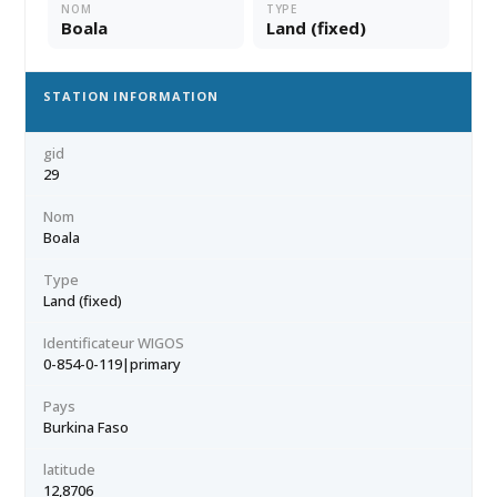
NOM
TYPE
Boala
Land (fixed)
STATION INFORMATION
gid
29
Nom
Boala
Type
Land (fixed)
Identificateur WIGOS
0-854-0-119|primary
Pays
Burkina Faso
latitude
12,8706