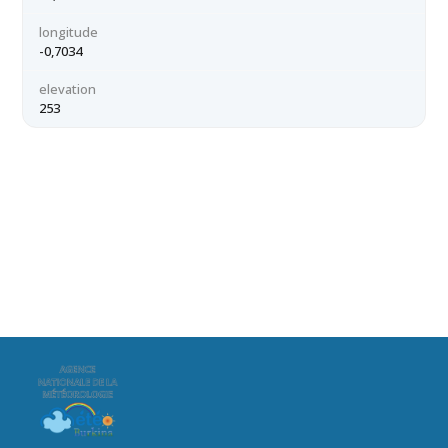
longitude
-0,7034
elevation
253