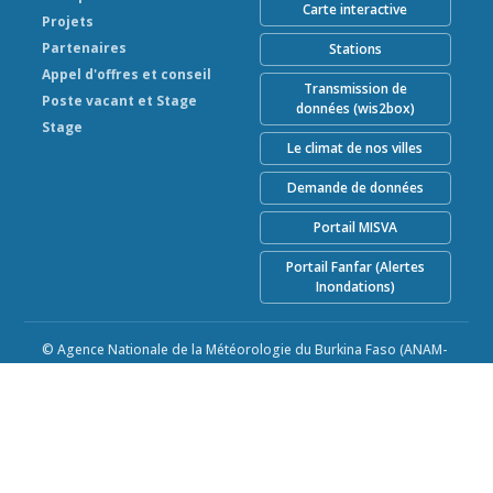
Carte interactive
Projets
Partenaires
Stations
Appel d'offres et conseil
Transmission de
Poste vacant et Stage
données (wis2box)
Stage
Le climat de nos villes
Demande de données
Portail MISVA
Portail Fanfar (Alertes
Inondations)
© Agence Nationale de la Météorologie du Burkina Faso (ANAM-
BF) 2026
Alimenté par Climweb v1.2.1