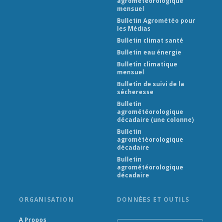
agrométéorologique
mensuel
Bulletin Agrométéo pour
les Médias
Bulletin climat santé
Bulletin eau énergie
Bulletin climatique
mensuel
Bulletin de suivi de la
sécheresse
Bulletin
agrométéorologique
décadaire (une colonne)
Bulletin
agrométéorologique
décadaire
Bulletin
agrométéorologique
décadaire
ORGANISATION
DONNÉES ET OUTILS
A Propos