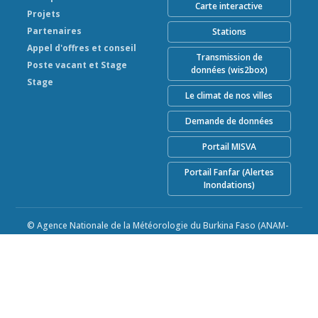
Carte interactive
Projets
Partenaires
Stations
Appel d'offres et conseil
Transmission de
Poste vacant et Stage
données (wis2box)
Stage
Le climat de nos villes
Demande de données
Portail MISVA
Portail Fanfar (Alertes
Inondations)
© Agence Nationale de la Météorologie du Burkina Faso (ANAM-
BF) 2026
Alimenté par Climweb v1.2.1