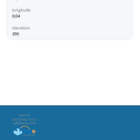
longitude
0,04
elevation
295