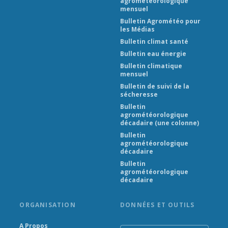
agrométéorologique
mensuel
Bulletin Agrométéo pour
les Médias
Bulletin climat santé
Bulletin eau énergie
Bulletin climatique
mensuel
Bulletin de suivi de la
sécheresse
Bulletin
agrométéorologique
décadaire (une colonne)
Bulletin
agrométéorologique
décadaire
Bulletin
agrométéorologique
décadaire
ORGANISATION
DONNÉES ET OUTILS
A Propos