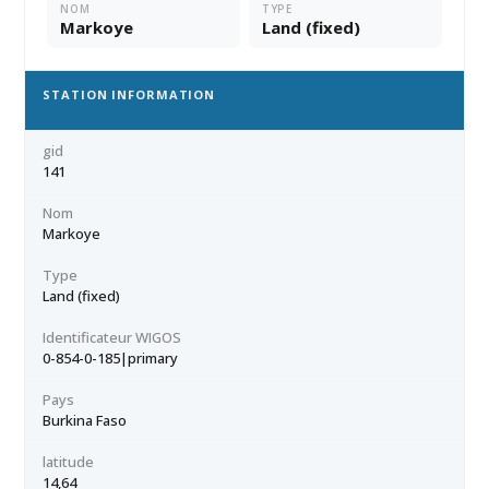
NOM
TYPE
Markoye
Land (fixed)
STATION INFORMATION
gid
141
Nom
Markoye
Type
Land (fixed)
Identificateur WIGOS
0-854-0-185|primary
Pays
Burkina Faso
latitude
14,64