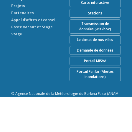
Carte interactive
Projets
Partenaires
Stations
Appel d'offres et conseil
Transmission de
Poste vacant et Stage
données (wis2box)
Stage
Le climat de nos villes
Demande de données
Portail MISVA
Portail Fanfar (Alertes
Inondations)
© Agence Nationale de la Météorologie du Burkina Faso (ANAM-
BF) 2026
Alimenté par Climweb v1.2.1