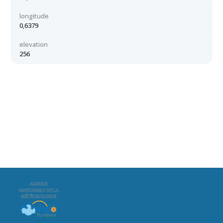
longitude
0,6379
elevation
256