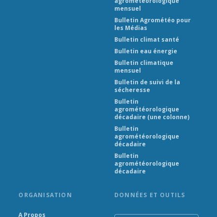
agrométéorologique
mensuel
Bulletin Agrométéo pour
les Médias
Bulletin climat santé
Bulletin eau énergie
Bulletin climatique
mensuel
Bulletin de suivi de la
sécheresse
Bulletin
agrométéorologique
décadaire (une colonne)
Bulletin
agrométéorologique
décadaire
Bulletin
agrométéorologique
décadaire
ORGANISATION
DONNÉES ET OUTILS
A Propos