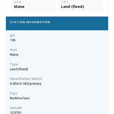
NOM
TYPE
Mane
Land (fixed)
STATION INFORMATION
gid
136
Nom
Mane
Type
Land (fixed)
Identificateur WIGOS
0-854-0-182|primary
Pays
Burkina Faso
latitude
12,9791