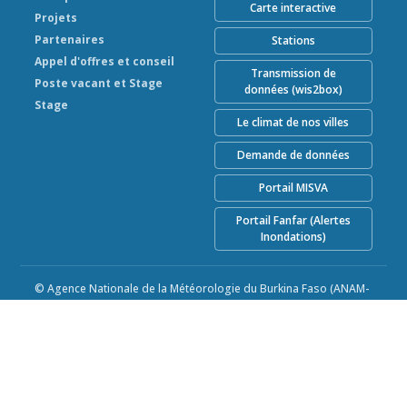
Carte interactive
Projets
Partenaires
Stations
Appel d'offres et conseil
Transmission de
Poste vacant et Stage
données (wis2box)
Stage
Le climat de nos villes
Demande de données
Portail MISVA
Portail Fanfar (Alertes
Inondations)
© Agence Nationale de la Météorologie du Burkina Faso (ANAM-
BF) 2026
Alimenté par Climweb v1.2.1