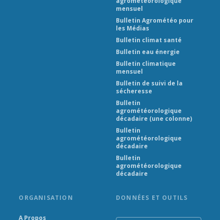
agrométéorologique
mensuel
Bulletin Agrométéo pour
les Médias
Bulletin climat santé
Bulletin eau énergie
Bulletin climatique
mensuel
Bulletin de suivi de la
sécheresse
Bulletin
agrométéorologique
décadaire (une colonne)
Bulletin
agrométéorologique
décadaire
Bulletin
agrométéorologique
décadaire
ORGANISATION
DONNÉES ET OUTILS
A Propos