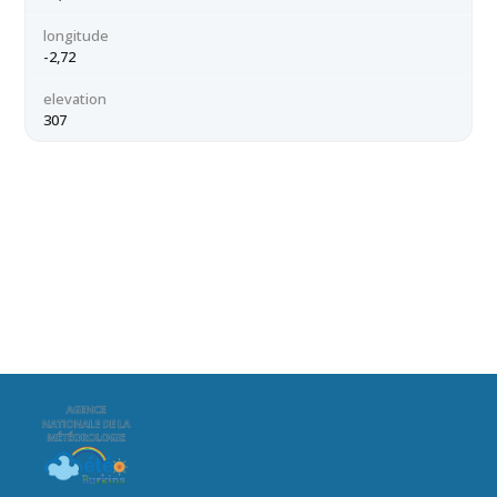
longitude
-2,72
elevation
307