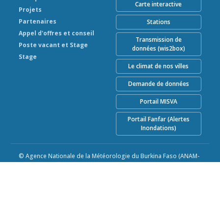
Carte interactive
Projets
Partenaires
Stations
Appel d'offres et conseil
Transmission de
Poste vacant et Stage
données (wis2box)
Stage
Le climat de nos villes
Demande de données
Portail MISVA
Portail Fanfar (Alertes
Inondations)
© Agence Nationale de la Météorologie du Burkina Faso (ANAM-
BF) 2026
Alimenté par Climweb v1.2.1