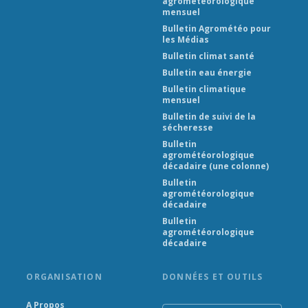
agrométéorologique
mensuel
Bulletin Agrométéo pour
les Médias
Bulletin climat santé
Bulletin eau énergie
Bulletin climatique
mensuel
Bulletin de suivi de la
sécheresse
Bulletin
agrométéorologique
décadaire (une colonne)
Bulletin
agrométéorologique
décadaire
Bulletin
agrométéorologique
décadaire
ORGANISATION
DONNÉES ET OUTILS
A Propos