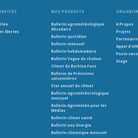
ERVICES
NOS PRODUITS
ORGANIS
étéo
Bulletin agrométéologique
A Propos
décadaire
et Alertes
Projets
Bulletin quotidien
Partenaire
Bulletin mensuel
Appel d'off
Bulletin hebdomadaire
Poste vaca
Bulletin Vague de chaleur
Stage
Climat du Burkina Faso
Bulletin de Prévisions
saisonnières
Etat annuel du climat
Bulletin agrométéorologique
mensuel
Bulletin Agrométéo pour les
Médias
Bulletin climat santé
Bulletin eau énergie
Bulletin climatique mensuel