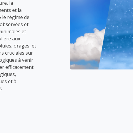
ure, la
ents et la
e le régime de
s observées et
minimales et
lière aux
uies, orages, et
s cruciales sur
logiques à venir
ier efficacement
giques,
ues et à
s.