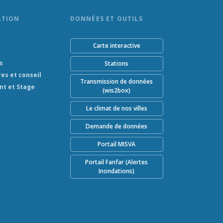
ATION
DONNÉES ET OUTILS
Carte interactive
s
Stations
res et conseil
Transmission de données
nt et Stage
(wis2box)
Le climat de nos villes
Demande de données
Portail MISVA
Portail Fanfar (Alertes
Inondations)