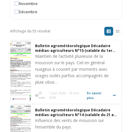
Novembre
Décembre
Affichage du 55 résultat
Bulletin agrométéorologique Décadaire
médias-agriculteurs N°15 (valable du 1er
au 10 juin 2026)
Maintien de l’activité pluvieuse de la
mousson sur le pays. Ciel en général
nuageux à couvert par moments avec
orages isolés parfois accompagnés de
pluie obse…
En savoir
45
1 Juin 2026 – 10 Juin
vues
2026
plus
Bulletin agrométéorologique Décadaire
médias-agriculteurs N°14 (valable du 21 au
31 mai 2026)
Influence des vents de mousson sur
l’ensemble du pays.