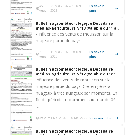
En savoir
45
21 Mai 2026 – 31 Mai
vues
2026
plus
Bulletin agrométéorologique Décadaire
médias-agriculteurs N°13 (valable du 11 au
20 mai 2026)
- influence des vents de mousson sur la
majeure partie du pays.
En savoir
41
11 Mai 2026 – 20 Mai
vues
2026
plus
Bulletin agrométéorologique Décadaire
médias-agriculteurs N°12 (valable du 1er
au 10 mai 2026)
influence des vents de mousson sur la
majeure partie du pays. Ciel en général
nuageux à très nuageux par moments. En
fin de période, notamment au tour du 06
…
En savoir plus
39 vues
1 Mai 2026 – 10 Mai 2026
Bulletin agrométéorologique Décadaire