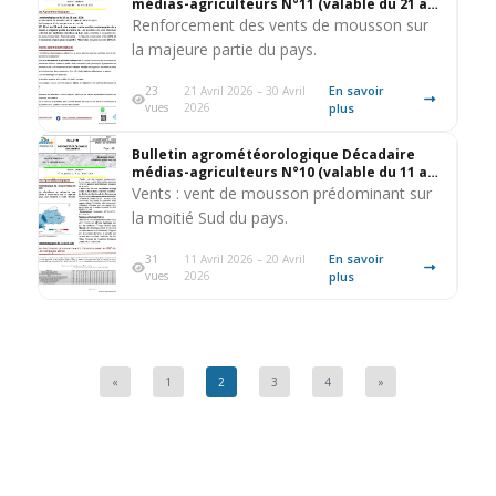
médias-agriculteurs N°11 (valable du 21 au
30 avril 2026)
Renforcement des vents de mousson sur
la majeure partie du pays.
En savoir
23
21 Avril 2026 – 30 Avril
vues
2026
plus
Bulletin agrométéorologique Décadaire
médias-agriculteurs N°10 (valable du 11 au
20 avril 2026)
Vents : vent de mousson prédominant sur
la moitié Sud du pays.
En savoir
31
11 Avril 2026 – 20 Avril
vues
2026
plus
«
1
2
3
4
»