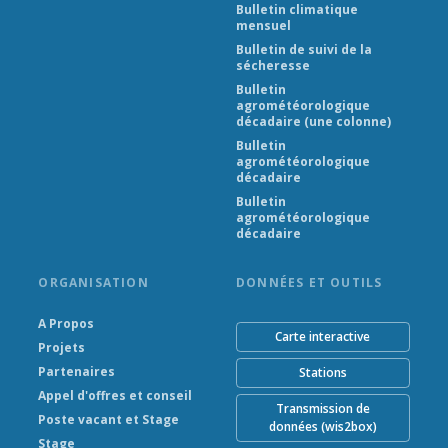
Bulletin climatique
mensuel
Bulletin de suivi de la
sécheresse
Bulletin
agrométéorologique
décadaire (une colonne)
Bulletin
agrométéorologique
décadaire
Bulletin
agrométéorologique
décadaire
ORGANISATION
DONNÉES ET OUTILS
A Propos
Carte interactive
Projets
Partenaires
Stations
Appel d'offres et conseil
Transmission de
Poste vacant et Stage
données (wis2box)
Stage