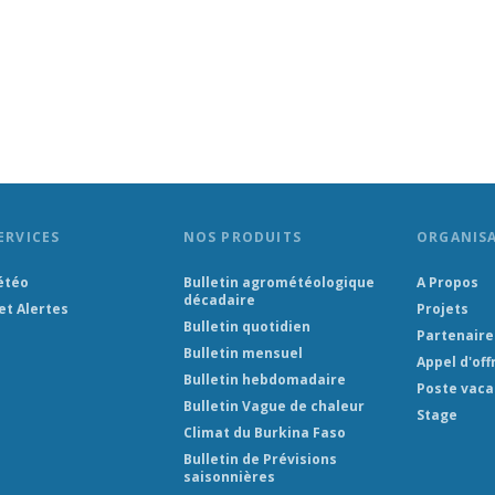
ERVICES
NOS PRODUITS
ORGANIS
étéo
Bulletin agrométéologique
A Propos
décadaire
et Alertes
Projets
Bulletin quotidien
Partenaire
Bulletin mensuel
Appel d'off
Bulletin hebdomadaire
Poste vaca
Bulletin Vague de chaleur
Stage
Climat du Burkina Faso
Bulletin de Prévisions
saisonnières