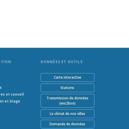
ATION
DONNÉES ET OUTILS
Carte interactive
s
Stations
res et conseil
Transmission de données
nt et Stage
(wis2box)
Le climat de nos villes
Demande de données